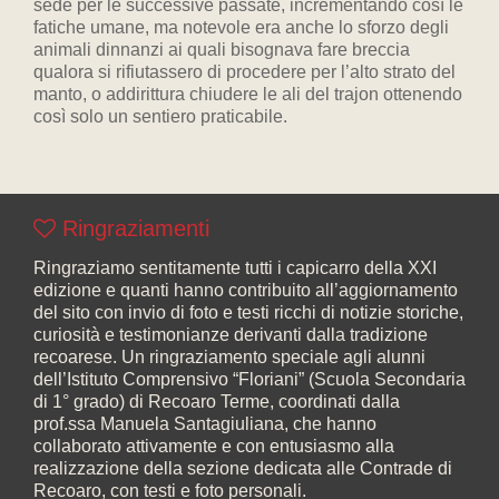
sede per le successive passate, incrementando così le
fatiche umane, ma notevole era anche lo sforzo degli
animali dinnanzi ai quali bisognava fare breccia
qualora si rifiutassero di procedere per l’alto strato del
manto, o addirittura chiudere le ali del trajon ottenendo
così solo un sentiero praticabile.
Ringraziamenti
Ringraziamo sentitamente tutti i capicarro della XXI
edizione e quanti hanno contribuito all’aggiornamento
del sito con invio di foto e testi ricchi di notizie storiche,
curiosità e testimonianze derivanti dalla tradizione
recoarese. Un ringraziamento speciale agli alunni
dell’Istituto Comprensivo “Floriani” (Scuola Secondaria
di 1° grado) di Recoaro Terme, coordinati dalla
prof.ssa Manuela Santagiuliana, che hanno
collaborato attivamente e con entusiasmo alla
realizzazione della sezione dedicata alle Contrade di
Recoaro, con testi e foto personali.