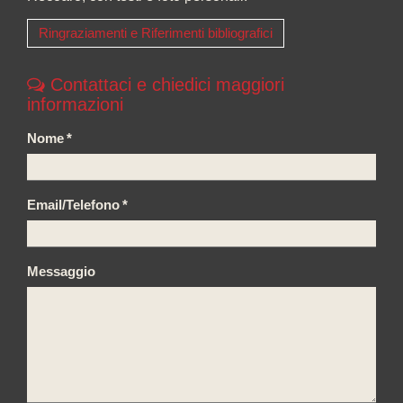
Ringraziamenti e Riferimenti bibliografici
Contattaci e chiedici maggiori
informazioni
Nome
*
Email/Telefono
*
Messaggio