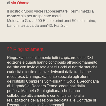
di
via Obante
Il nostro gruppo vuole rappresentare i
primi mezzi a
motore
sia per trasportare merci.
Motocarro Guzzi 500 Ercole primi anni 50 e da traino,
Landini testa calda anni'40, Fiat 25...
Ringraziamenti
Ringraziamo sentitamente tutti i capicarro della XXI
edizione e quanti hanno contribuito all’aggiornamento
del sito con invio di foto e testi ricchi di notizie storiche,
curiosità e testimonianze derivanti dalla tradizione
recoarese. Un ringraziamento speciale agli alunni
dell’Istituto Comprensivo “Floriani” (Scuola Secondaria
di 1° grado) di Recoaro Terme, coordinati dalla
prof.ssa Manuela Santagiuliana, che hanno
collaborato attivamente e con entusiasmo alla
realizzazione della sezione dedicata alle Contrade di
Recoaro, con testi e foto personali.