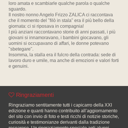
loro amata e scambiarle qualche parola o qualche
sguardo.
Il nostro nonno Angelo Frizzo ZALICA ci raccontava
che il momento del "filò in stala" era il più bello della
giornata: ci si riposava in compagnia!
I più anziani raccontavano storie di anni passati, i più
giovani si innamoravano, i bambini giocavano, gli
uomini si occupavano di affari, le donne potevano
"sbetegare".
Insomma, la stalla era il fulcro della contrada: sede di
lavoro duro e umile, ma anche di emozioni e valori forti
e genuini.
Ringraziamenti
Ringraziamo sentitamente tutti i capicarro della XXI
edizione e quanti hanno contribuito all’aggiornamento
del sito con invio di foto e testi ricchi di notizie storiche,
curiosità e testimonianze derivanti dalla tradizione
recoarese. Un ringraziamento speciale agli alunni