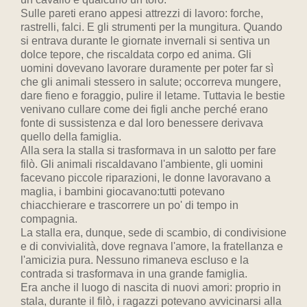
Sulle pareti erano appesi attrezzi di lavoro: forche,
rastrelli, falci. E gli strumenti per la mungitura. Quando
si entrava durante le giornate invernali si sentiva un
dolce tepore, che riscaldata corpo ed anima. Gli
uomini dovevano lavorare duramente per poter far sì
che gli animali stessero in salute; occorreva mungere,
dare fieno e foraggio, pulire il letame. Tuttavia le bestie
venivano cullare come dei figli anche perché erano
fonte di sussistenza e dal loro benessere derivava
quello della famiglia.
Alla sera la stalla si trasformava in un salotto per fare
filò. Gli animali riscaldavano l'ambiente, gli uomini
facevano piccole riparazioni, le donne lavoravano a
maglia, i bambini giocavano:tutti potevano
chiacchierare e trascorrere un po' di tempo in
compagnia.
La stalla era, dunque, sede di scambio, di condivisione
e di convivialità, dove regnava l'amore, la fratellanza e
l'amicizia pura. Nessuno rimaneva escluso e la
contrada si trasformava in una grande famiglia.
Era anche il luogo di nascita di nuovi amori: proprio in
stala, durante il filò, i ragazzi potevano avvicinarsi alla