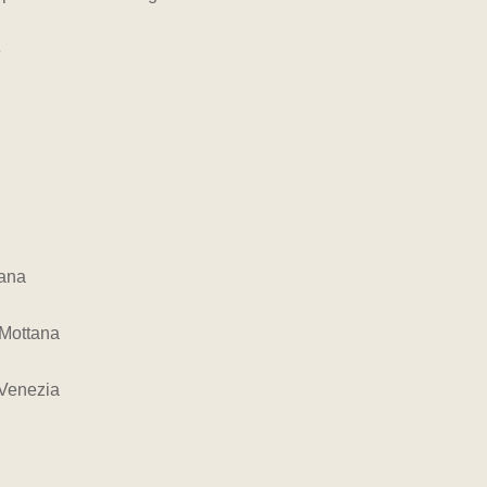
e
tana
 Mottana
 Venezia