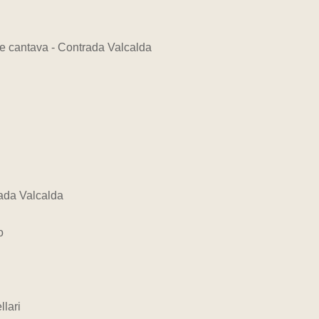
se cantava - Contrada Valcalda
rada Valcalda
o
llari