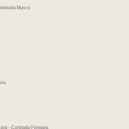
 Contrada Mus-ci
ana
 prà - Contrada Fongara