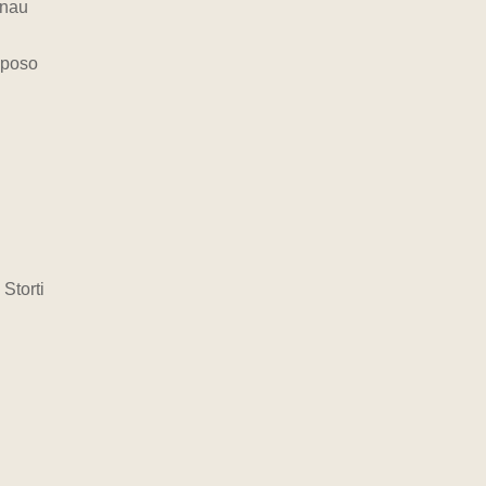
onau
iposo
Storti