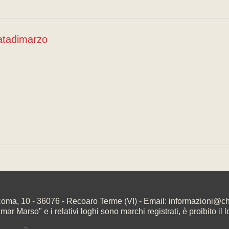
atadimarzo
oma, 10 - 36076 - Recoaro Terme (VI) - Email: informazioni@
r Marso" e i relativi loghi sono marchi registrati, è proibito il l