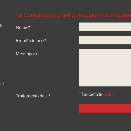
Contattaci e chiedici maggiori informazion
a
Nome
*
Email/Telefono
*
Messaggio
ne
accetto le
policy
Trattamento dati
*