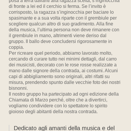
posa a terra davanti alla ragazza scelta, s’inginocchia
di fronte a lei ed il cerchio si ferma. Se l’invito è
corrisposto, la ragazza s’inginocchia per baciare lo
spasimante e a sua volta riparte con il grembiule per
scegliere qualcun altro di suo gradimento. Alla fine
della musica, l’ultima persona non deve rimanere con
il grembiule in mano, altrimenti viene deriso dal
gruppo. Il ballo deve concludersi rigorosamente in
coppia.
Per ricreare quel periodo, abbiamo lavorato molto,
cercando di curare tutto nei minimi dettagli, dal carro
dei musicisti, decorato con le rose rosse realizzate a
mano dalle signore della contrada, ai costumi. Alcuni
capi di abbigliamento sono originali, altri rifatti su
misura, prendendo spunto dalle vecchie foto dei nostri
bisnonni.
Il nostro gruppo ha partecipato ad ogni edizione della
Chiamata di Marzo perché, oltre che a divertirci,
vogliamo condividere con lo spettatore lo spirito
gioioso degli abitanti della nostra contrada.
Dedicato agli amanti della musica e del