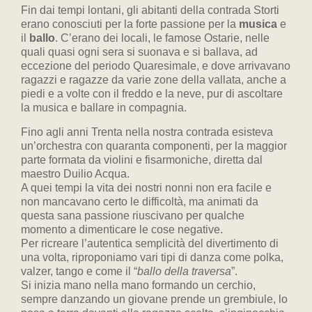
Fin dai tempi lontani, gli abitanti della contrada Storti
erano conosciuti per la forte passione per la
musica
e
il
ballo
. C’erano dei locali, le famose Ostarie, nelle
quali quasi ogni sera si suonava e si ballava, ad
eccezione del periodo Quaresimale, e dove arrivavano
ragazzi e ragazze da varie zone della vallata, anche a
piedi e a volte con il freddo e la neve, pur di ascoltare
la musica e ballare in compagnia.
Fino agli anni Trenta nella nostra contrada esisteva
un’orchestra con quaranta componenti, per la maggior
parte formata da violini e fisarmoniche, diretta dal
maestro Duilio Acqua.
A quei tempi la vita dei nostri nonni non era facile e
non mancavano certo le difficoltà, ma animati da
questa sana passione riuscivano per qualche
momento a dimenticare le cose negative.
Per ricreare l’autentica semplicità del divertimento di
una volta, riproponiamo vari tipi di danza come polka,
valzer, tango e come il “
ballo della traversa
”.
Si inizia mano nella mano formando un cerchio,
sempre danzando un giovane prende un grembiule, lo