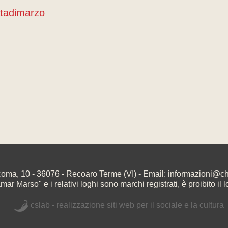
tadimarzo
oma, 10 - 36076 - Recoaro Terme (VI) - Email: informazioni@
r Marso" e i relativi loghi sono marchi registrati, è proibito il l
cslab - realizzazione siti web per il sociale e la cultura