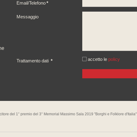
Email/Telefono
*
Messaggio
ne
accetto le
policy
Trattamento dati
*
citore del 1° premio del 3° Memorial Massimo Sala 2019 "Borghi e Folklore d'Italia