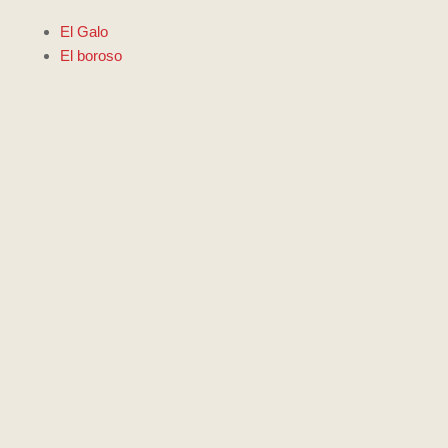
El Galo
El boroso